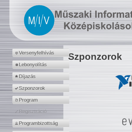
Versenyfelhívás
Szponzorok
Lebonyolítás
Díjazás
Szponzorok
Program
Regisztráció
Programbizottság