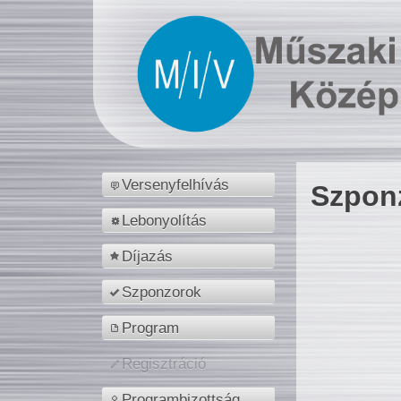
Versenyfelhívás
Szpon
Lebonyolítás
Díjazás
Szponzorok
Program
Regisztráció
Programbizottság