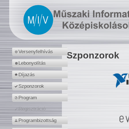
Versenyfelhívás
Szponzorok
Lebonyolítás
Díjazás
Szponzorok
Program
Regisztráció
Programbizottság