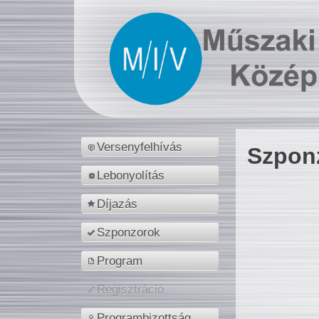
Versenyfelhívás
Szpon
Lebonyolítás
Díjazás
Szponzorok
Program
Regisztráció
Programbizottság