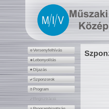
Versenyfelhívás
Szpon
Lebonyolítás
Díjazás
Szponzorok
Program
Regisztráció
Programbizottság