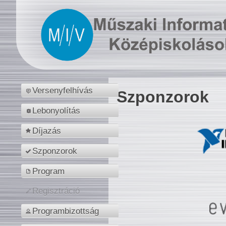
Versenyfelhívás
Szponzorok
Lebonyolítás
Díjazás
Szponzorok
Program
Regisztráció
Programbizottság