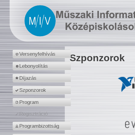
Versenyfelhívás
Szponzorok
Lebonyolítás
Díjazás
Szponzorok
Program
Regisztráció
Programbizottság