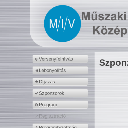
Versenyfelhívás
Szpon
Lebonyolítás
Díjazás
Szponzorok
Program
Regisztráció
Programbizottság