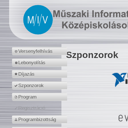
Versenyfelhívás
Szponzorok
Lebonyolítás
Díjazás
Szponzorok
Program
Regisztráció
Programbizottság