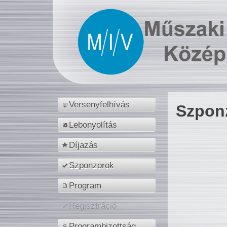
Versenyfelhívás
Szpon
Lebonyolítás
Díjazás
Szponzorok
Program
Regisztráció
Programbizottság