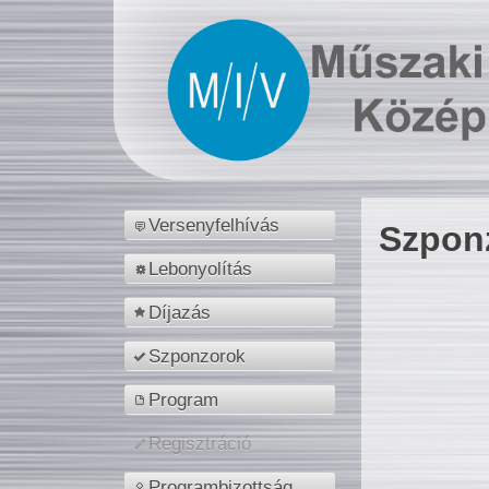
Versenyfelhívás
Szpon
Lebonyolítás
Díjazás
Szponzorok
Program
Regisztráció
Programbizottság