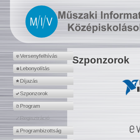
Versenyfelhívás
Szponzorok
Lebonyolítás
Díjazás
Szponzorok
Program
Regisztráció
Programbizottság