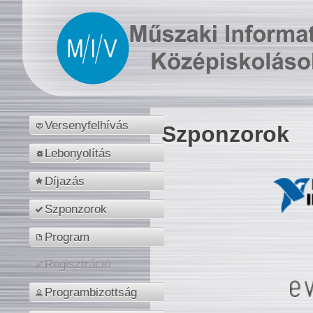
Versenyfelhívás
Szponzorok
Lebonyolítás
Díjazás
Szponzorok
Program
Regisztráció
Programbizottság