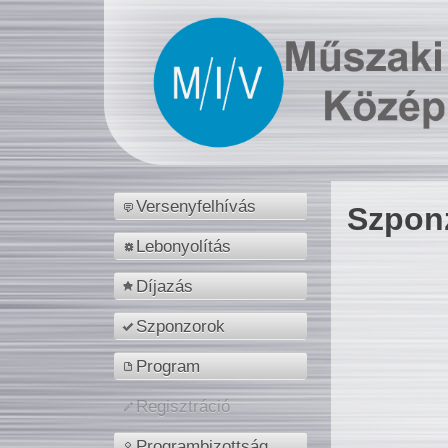
Versenyfelhívás
Szpon
Lebonyolítás
Díjazás
Szponzorok
Program
Regisztráció
Programbizottság