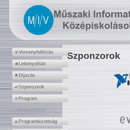
Versenyfelhívás
Szponzorok
Lebonyolítás
Díjazás
Szponzorok
Program
Regisztráció
Programbizottság