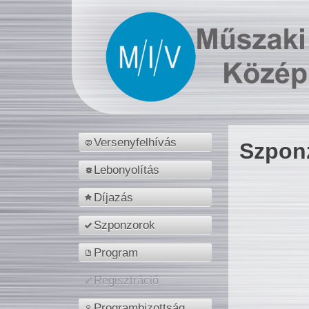
Versenyfelhívás
Szpon
Lebonyolítás
Díjazás
Szponzorok
Program
Regisztráció
Programbizottság