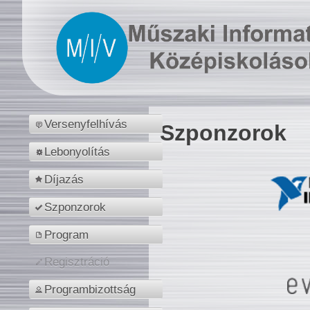
Versenyfelhívás
Szponzorok
Lebonyolítás
Díjazás
Szponzorok
Program
Regisztráció
Programbizottság