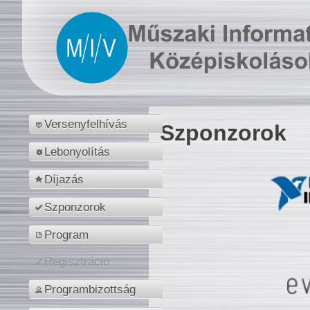
Versenyfelhívás
Szponzorok
Lebonyolítás
Díjazás
Szponzorok
Program
Regisztráció
Programbizottság