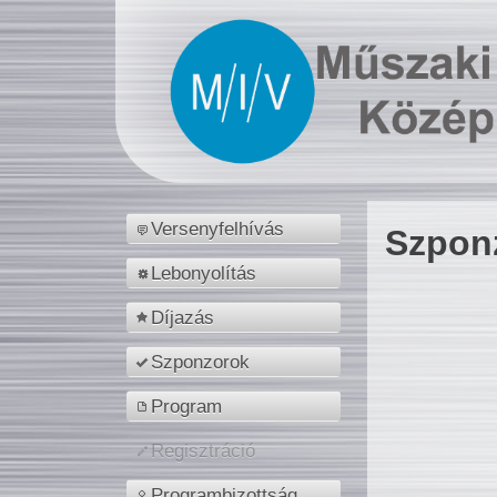
Versenyfelhívás
Szpon
Lebonyolítás
Díjazás
Szponzorok
Program
Regisztráció
Programbizottság