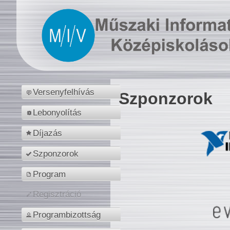
Versenyfelhívás
Szponzorok
Lebonyolítás
Díjazás
Szponzorok
Program
Regisztráció
Programbizottság