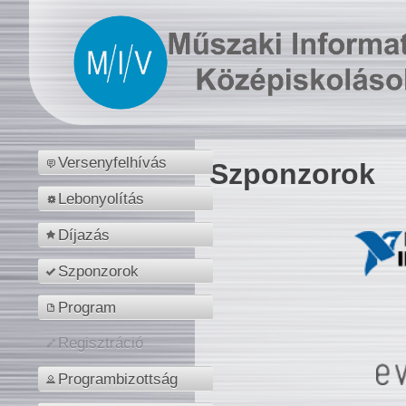
Versenyfelhívás
Szponzorok
Lebonyolítás
Díjazás
Szponzorok
Program
Regisztráció
Programbizottság