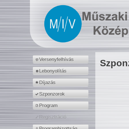
Versenyfelhívás
Szpon
Lebonyolítás
Díjazás
Szponzorok
Program
Regisztráció
Programbizottság