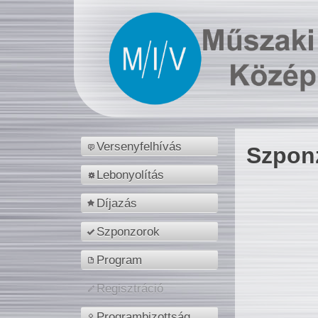
Versenyfelhívás
Szpon
Lebonyolítás
Díjazás
Szponzorok
Program
Regisztráció
Programbizottság