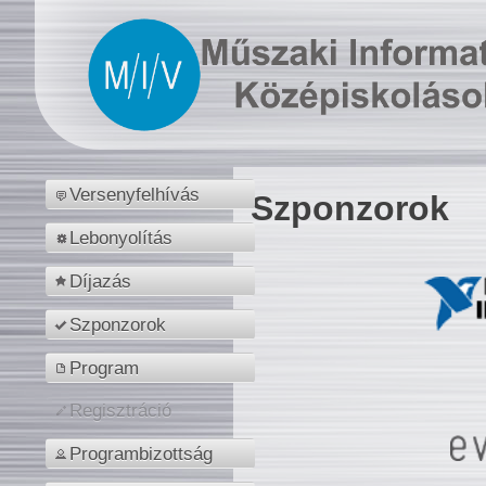
Versenyfelhívás
Szponzorok
Lebonyolítás
Díjazás
Szponzorok
Program
Regisztráció
Programbizottság