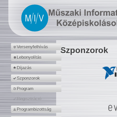
Versenyfelhívás
Szponzorok
Lebonyolítás
Díjazás
Szponzorok
Program
Regisztráció
Programbizottság