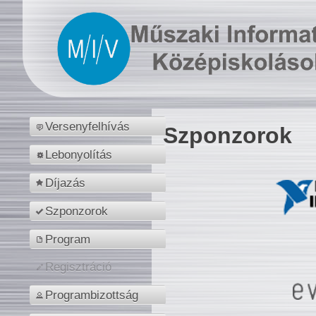
Versenyfelhívás
Szponzorok
Lebonyolítás
Díjazás
Szponzorok
Program
Regisztráció
Programbizottság