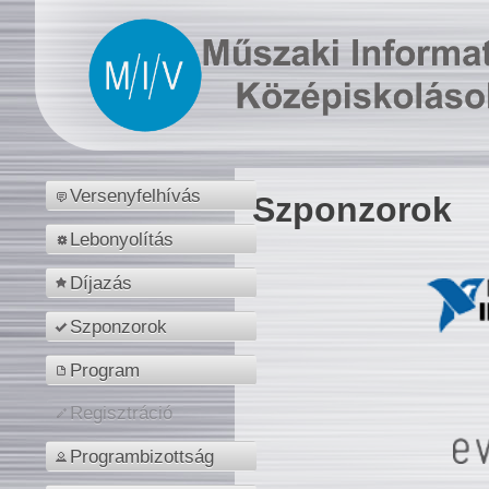
Versenyfelhívás
Szponzorok
Lebonyolítás
Díjazás
Szponzorok
Program
Regisztráció
Programbizottság