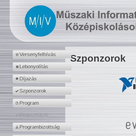
Versenyfelhívás
Szponzorok
Lebonyolítás
Díjazás
Szponzorok
Program
Regisztráció
Programbizottság