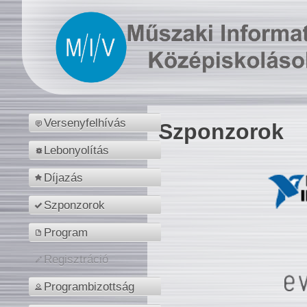
Versenyfelhívás
Szponzorok
Lebonyolítás
Díjazás
Szponzorok
Program
Regisztráció
Programbizottság