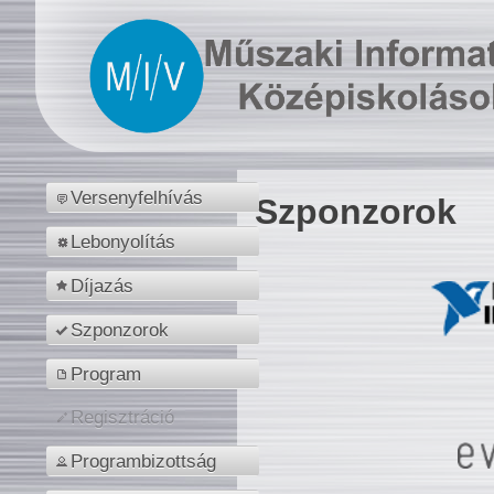
Versenyfelhívás
Szponzorok
Lebonyolítás
Díjazás
Szponzorok
Program
Regisztráció
Programbizottság