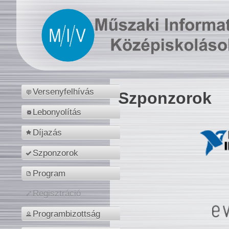
Versenyfelhívás
Szponzorok
Lebonyolítás
Díjazás
Szponzorok
Program
Regisztráció
Programbizottság