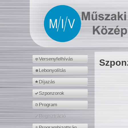
Versenyfelhívás
Szpon
Lebonyolítás
Díjazás
Szponzorok
Program
Regisztráció
Programbizottság