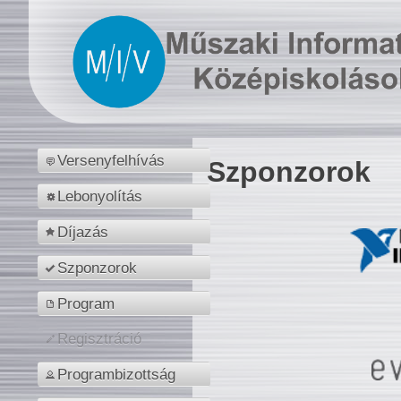
Versenyfelhívás
Szponzorok
Lebonyolítás
Díjazás
Szponzorok
Program
Regisztráció
Programbizottság