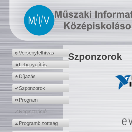
Versenyfelhívás
Szponzorok
Lebonyolítás
Díjazás
Szponzorok
Program
Regisztráció
Programbizottság