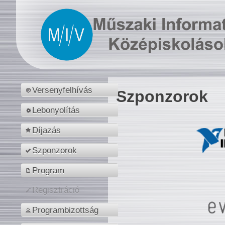
Versenyfelhívás
Szponzorok
Lebonyolítás
Díjazás
Szponzorok
Program
Regisztráció
Programbizottság