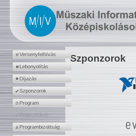
Versenyfelhívás
Szponzorok
Lebonyolítás
Díjazás
Szponzorok
Program
Regisztráció
Programbizottság