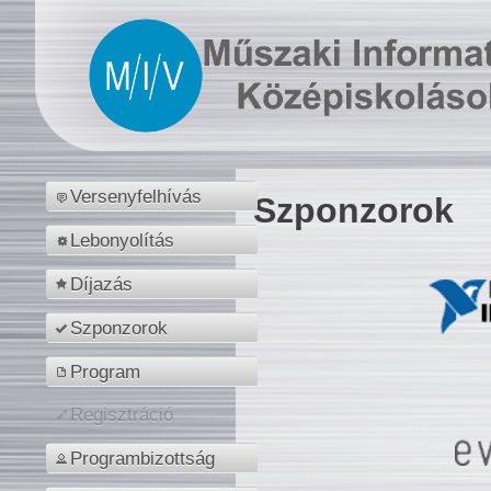
Versenyfelhívás
Szponzorok
Lebonyolítás
Díjazás
Szponzorok
Program
Regisztráció
Programbizottság