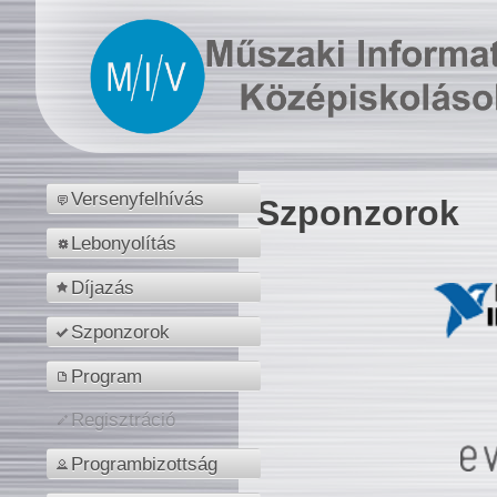
Versenyfelhívás
Szponzorok
Lebonyolítás
Díjazás
Szponzorok
Program
Regisztráció
Programbizottság