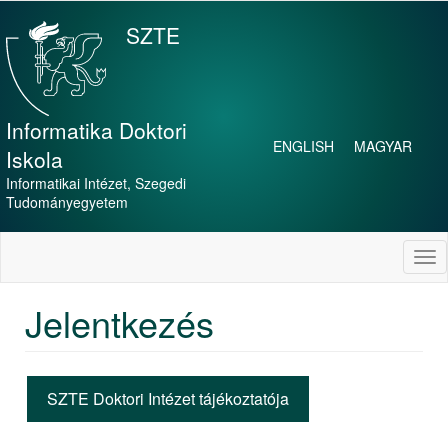
Skip
to
SZTE
main
content
Informatika Doktori
ENGLISH
MAGYAR
Iskola
Informatikai Intézet, Szegedi
Tudományegyetem
Tog
nav
Jelentkezés
SZTE Doktori Intézet tájékoztatója