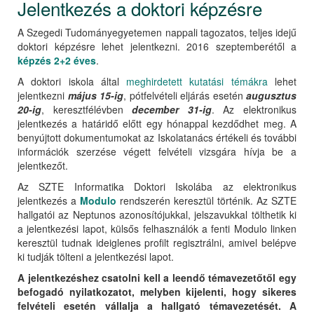
Jelentkezés a doktori képzésre
A Szegedi Tudományegyetemen nappali tagozatos, teljes idejű
doktori képzésre lehet jelentkezni. 2016 szeptemberétől a
képzés 2+2 éves
.
A doktori iskola által
meghirdetett kutatási témákra
lehet
jelentkezni
május 15-ig
, pótfelvételi eljárás esetén
augusztus
20-ig
, keresztfélévben
december 31-ig
. Az elektronikus
jelentkezés a határidő előtt egy hónappal kezdődhet meg. A
benyújtott dokumentumokat az Iskolatanács értékeli és további
információk szerzése végett felvételi vizsgára hívja be a
jelentkezőt.
Az SZTE Informatika Doktori Iskolába az elektronikus
jelentkezés a
Modulo
rendszerén keresztül történik. Az SZTE
hallgatói az Neptunos azonosítójukkal, jelszavukkal tölthetik ki
a jelentkezési lapot, külsős felhasználók a fenti Modulo linken
keresztül tudnak ideiglenes profilt regisztrálni, amivel belépve
ki tudják tölteni a jelentkezési lapot.
A jelentkezéshez csatolni kell a leendő témavezetőtől egy
befogadó nyilatkozatot, melyben kijelenti, hogy sikeres
felvételi esetén vállalja a hallgató témavezetését. A