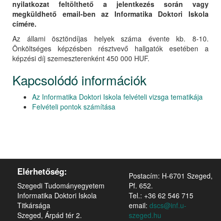
nyilatkozat feltölthető a jelentkezés során vagy
megküldhető email-ben az Informatika Doktori Iskola
címére.
Az állami ösztöndíjas helyek száma évente kb. 8-10.
Önköltséges képzésben résztvevő hallgatók esetében a
képzési díj szemeszterenként 450 000 HUF.
Kapcsolódó információk
Az Informatika Doktori Iskola felvételi vizsga tematikája
Felvételi pontok számítása
Elérhetőség:
Postacím: H-6701 Szeged,
Szegedi Tudományegyetem
Pf. 652.
Informatika Doktori Iskola
Tel.: +36 62 546 715
Titkársága
email:
dscs@inf.u-
Szeged, Árpád tér 2.
szeged.hu