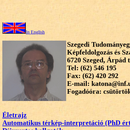
In English
Szegedi Tudománye
Képfeldolgozás és S
6720 Szeged, Árpád t
Tel: (62) 546 195
Fax: (62) 420 292
E-mail: katona@inf.
Fogadóóra: csütörtök
Életrajz
Automatikus térkép-interpretáció (PhD ér