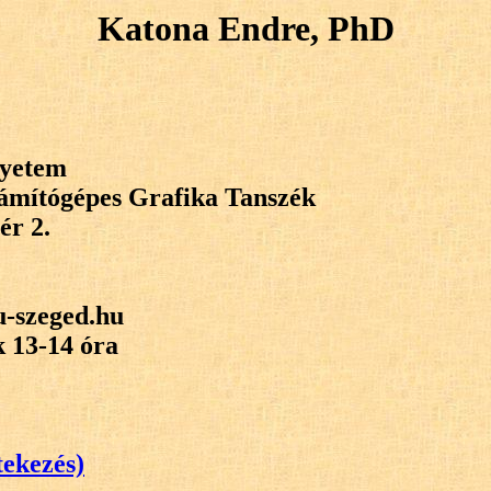
Katona Endre, PhD
gyetem
zámítógépes Grafika Tanszék
ér 2.
u-szeged.hu
 13-14 óra
tekezés)