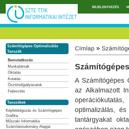
Ugrás a tartalomra
BEJELENTKEZÉS
M
Főmenü
Számítógépes Optimalizálás
»
Címlap
Számítóg
Jelenlegi hely
Tanszék
Bemutatkozás
Számítógépes
Munkatársak
Oktatás
Kutatás
A Számítógépes Op
Ösztöndíjpályázatok
az Alkalmazott I
Fejlesztés
operációkutatá
Tanszékek
optimalizálás, é
Képfeldolgozás és Számítógépes
Grafika
tantárgyakat okt
Műszaki Informatika
Számítástudomány Alapjai