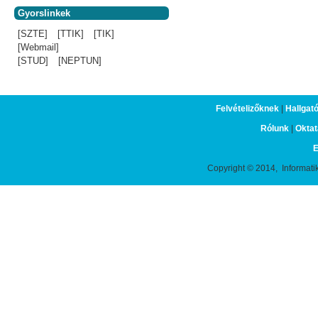
Gyorslinkek
[SZTE]
[TTIK]
[TIK]
[Webmail]
[STUD]
[NEPTUN]
Felvételizőknek
|
Hallgat
Rólunk
|
Oktat
E
Copyright © 2014, Informati