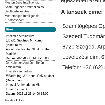
egészében ezen te
Mesterséges Intelligencia
Számítógépes Optimalizálás
A tanszék címe:
Szoftverfejlesztés
Mesterséges Intelligencia
Kutatócsoport
Számítógépes Opt
Hírek
Szegedi Tudomá
Intézeti szeminárium
Előadó:
Siegfried M. Rump
(Institute for...
6720 Szeged, Árpá
An introduction to INTLAB - The
Matlab/...
Levelezési cím: 6
Dátum:
2026-06-17
14:00-15:00
Dr. Kelemen András - Tarján
Telefon: +36 (62) 
emlékérem
Intézeti szeminárium
Előadó:
Ing. Jiří Khun, PhD student
(Department...
Interval Arithmetic on ML
Infrastructure: A...
Dátum:
2025-11-25
14:00-15:00
További linkek