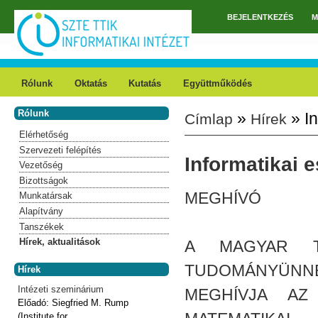
Ugrás a tartalomra
BEJELENTKEZÉS
M
Főmenü
Rólunk
Oktatás
Kutatás
Együttműködés
Rólunk
»
» In
Címlap
Hírek
Jelenlegi hely
Elérhetőség
Szervezeti felépítés
Informatikai 
Vezetőség
Bizottságok
MEGHÍVÓ
Munkatársak
Alapítvány
Tanszékek
Hírek, aktualitások
A MAGYAR T
TUDOMÁNYÜNN
Hírek
Intézeti szeminárium
MEGHÍVJA AZ 
Előadó:
Siegfried M. Rump
(Institute for...