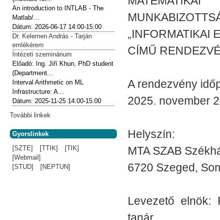
MATEMATIKA
An introduction to INTLAB - The
MUNKABIZOTTS
Matlab/...
Dátum:
2026-06-17
14:00-15:00
„INFORMATIKAI E
Dr. Kelemen András - Tarján
emlékérem
CÍMŰ RENDEZV
Intézeti szeminárium
Előadó:
Ing. Jiří Khun, PhD student
(Department...
A rendezvény időp
Interval Arithmetic on ML
Infrastructure: A...
2025. november 25
Dátum:
2025-11-25
14:00-15:00
További linkek
Helyszín:
Gyorslinkek
[SZTE]
[TTIK]
[TIK]
MTA SZAB Székhá
[Webmail]
6720 Szeged, Som
[STUD]
[NEPTUN]
Levezető elnök: 
tanár