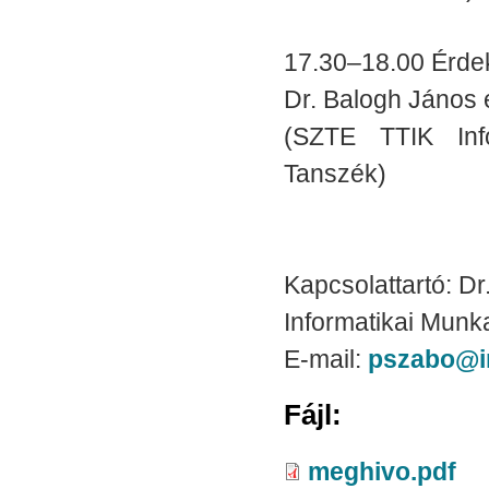
17.30–18.00 Érde
Dr. Balogh János
(SZTE TTIK Info
Tanszék)
Kapcsolattartó: D
Informatikai Munka
E-mail:
pszabo@in
Fájl:
meghivo.pdf