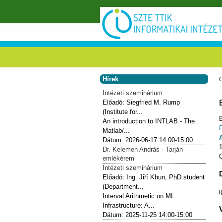
Ugrás a tartalomra
Hírek
Intézeti szeminárium
Előadó:
Siegfried M. Rump
(Institute for...
An introduction to INTLAB - The
Matlab/...
Dátum:
2026-06-17
14:00-15:00
1
Dr. Kelemen András - Tarján
emlékérem
Intézeti szeminárium
Előadó:
Ing. Jiří Khun, PhD student
(Department...
i
Interval Arithmetic on ML
Infrastructure: A...
Dátum:
2025-11-25
14:00-15:00