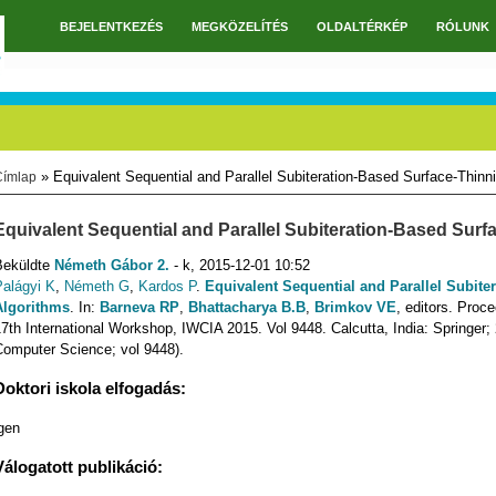
BEJELENTKEZÉS
MEGKÖZELÍTÉS
OLDALTÉRKÉP
RÓLUNK
Főmenü
» Equivalent Sequential and Parallel Subiteration-Based Surface-Thinn
Címlap
Jelenlegi hely
Equivalent Sequential and Parallel Subiteration-Based Surf
Beküldte
Németh Gábor 2.
- k, 2015-12-01 10:52
Palágyi K
,
Németh G
,
Kardos P
.
Equivalent Sequential and Parallel Subite
Algorithms
. In:
Barneva RP
,
Bhattacharya B.B
,
Brimkov VE
, editors. Proc
7th International Workshop, IWCIA 2015. Vol 9448. Calcutta, India: Springer; 
Computer Science; vol 9448).
Doktori iskola elfogadás:
gen
Válogatott publikáció: