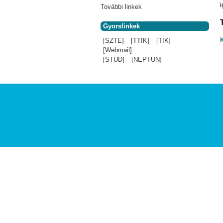
i
További linkek
Gyorslinkek
[SZTE]
[TTIK]
[TIK]
[Webmail]
[STUD]
[NEPTUN]