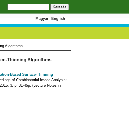
Keresés
Keresés űrlap
Magyar
English
ing Algorithms
ace-Thinning Algorithms
ration-Based Surface-Thinning
eedings of Combinatorial Image Analysis:
2015. 3. p. 31-45p. (Lecture Notes in