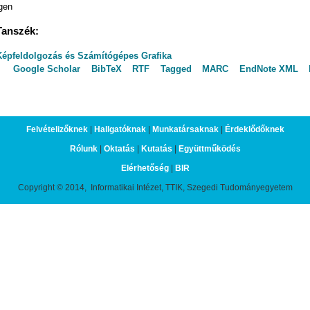
gen
Tanszék:
Képfeldolgozás és Számítógépes Grafika
Google Scholar
BibTeX
RTF
Tagged
MARC
EndNote XML
Felvételizőknek
|
Hallgatóknak
|
Munkatársaknak
|
Érdeklődőknek
Rólunk
|
Oktatás
|
Kutatás
|
Együttműködés
Elérhetőség
|
BIR
Copyright © 2014, Informatikai Intézet, TTIK, Szegedi Tudományegyetem