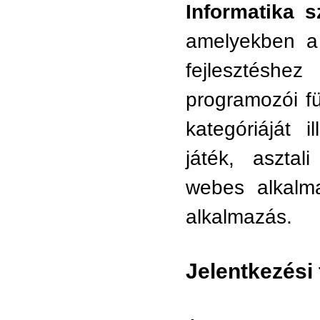
Informatika s
amelyekben a 
fejlesztéshe
programozói f
kategóriáját 
játék, asztal
webes alkalma
alkalmazás.
Jelentkezési 