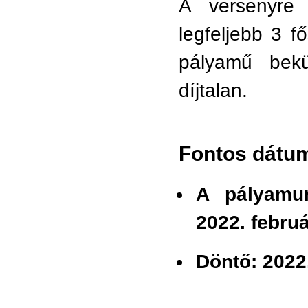
A versenyre 
legfeljebb 3 f
pályamű bekü
díjtalan.
Fontos dátu
A pályamun
2022. februá
Döntő: 2022.