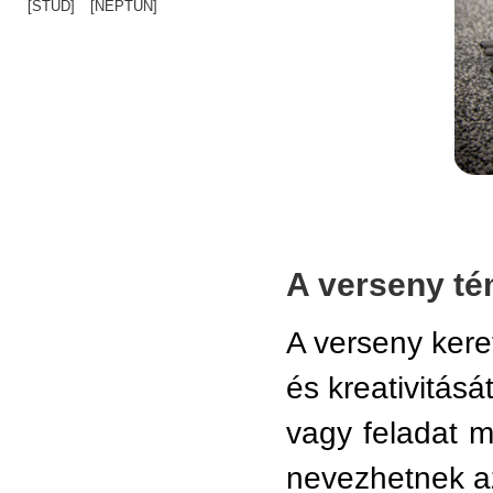
[STUD]
[NEPTUN]
A verseny t
A verseny kere
és kreativitásá
vagy feladat 
nevezhetnek az