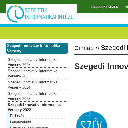
Ugrás a tartalomra
BEJELENTKEZÉS
M
Főmenü
Szegedi Innovatív Informatika
» Szegedi I
Címlap
Jelenlegi hely
Verseny
Szegedi Innovatív Informatika
Szegedi Innov
Verseny 2026
Szegedi Innovatív Informatika
Verseny 2025
Szegedi Innovatív Informatika
Verseny 2024
Szegedi Innovatív Informatika
Verseny 2023
Szegedi Innovatív Informatika
Verseny 2022
Felhívás
Lebonyolítás