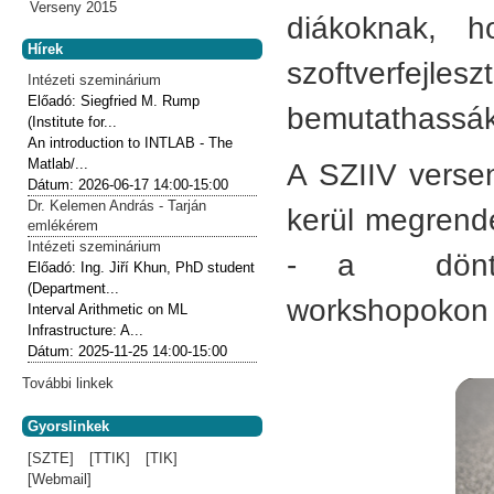
Verseny 2015
diákoknak, 
Hírek
szoftverfejl
Intézeti szeminárium
Előadó:
Siegfried M. Rump
bemutathassák
(Institute for...
An introduction to INTLAB - The
Matlab/...
A SZIIV versen
Dátum:
2026-06-17
14:00-15:00
Dr. Kelemen András - Tarján
kerül megrende
emlékérem
Intézeti szeminárium
- a döntős 
Előadó:
Ing. Jiří Khun, PhD student
(Department...
workshopokon é
Interval Arithmetic on ML
Infrastructure: A...
Dátum:
2025-11-25
14:00-15:00
További linkek
Gyorslinkek
[SZTE]
[TTIK]
[TIK]
[Webmail]