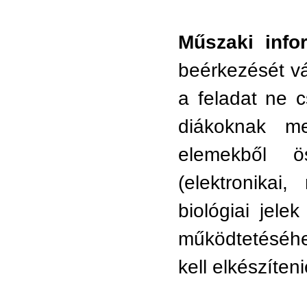
Műszaki info
beérkezését vá
a feladat ne c
diákoknak m
elemekből ö
(elektronikai,
biológiai jele
működtetéséhe
kell elkészíteni