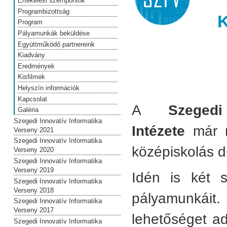
Értékelési szempontok
Programbizottság
K
Program
Pályamunkák beküldése
Együttműködő partnereink
Kiadvány
Eredmények
Kisfilmek
Helyszín információk
Kapcsolat
A
Szeged
Galéria
Szegedi Innovatív Informatika
Intézete
már 
Verseny 2021
Szegedi Innovatív Informatika
középiskolás d
Verseny 2020
Szegedi Innovatív Informatika
Verseny 2019
Idén is ké
t 
Szegedi Innovatív Informatika
Verseny 2018
pályamunkáit.
Szegedi Innovatív Informatika
Verseny 2017
lehetőséget ad
Szegedi Innovatív Informatika