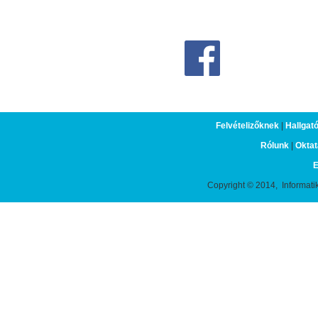
Felvételizőknek
|
Hallgat
Rólunk
|
Oktat
E
Copyright © 2014, Informati