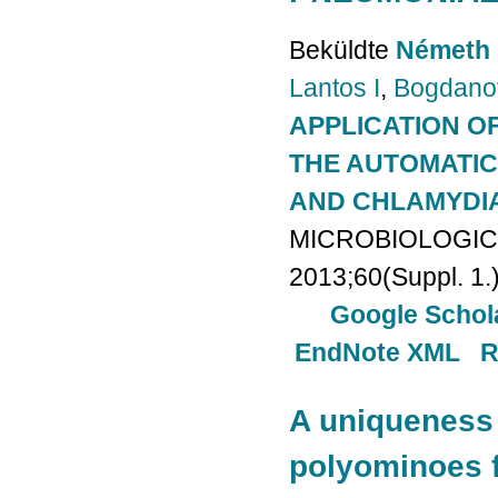
Beküldte
Németh 
Lantos I
,
Bogdano
APPLICATION O
THE AUTOMATIC
AND CHLAMYDIA
MICROBIOLOGIC
2013;60(Suppl. 1.
Google Schol
EndNote XML
R
A uniqueness 
polyominoes f