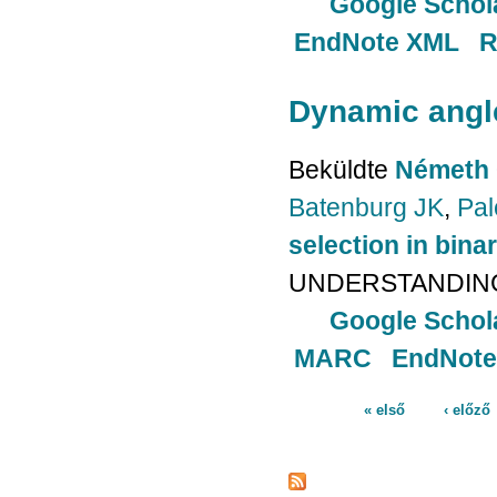
Google Schol
EndNote XML
R
Dynamic angle
Beküldte
Németh 
Batenburg JK
,
Pal
selection in bin
UNDERSTANDING. 
Google Schol
MARC
EndNote
« első
‹ előző
Oldalak