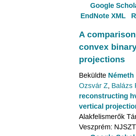
Google Schol
EndNote XML
R
A comparison 
convex binary
projections
Beküldte
Németh 
Ozsvár Z
,
Balázs 
reconstructing h
vertical projecti
Alakfelismerők Tá
Veszprém: NJSZT-