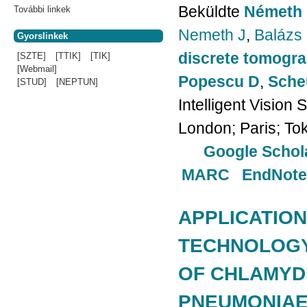
Beküldte
Németh 
További linkek
Nemeth J
,
Balázs 
Gyorslinkek
discrete tomogr
[SZTE]
[TTIK]
[TIK]
[Webmail]
Popescu D
,
Sche
[STUD]
[NEPTUN]
Intelligent Vision
London; Paris; Tok
Google Schol
MARC
EndNote
APPLICATION
TECHNOLOGY
OF CHLAMYD
PNEUMONIAE