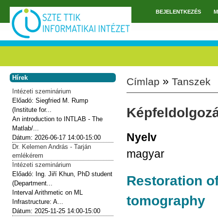
Ugrás a tartalomra
BEJELENTKEZÉS
M
Főmenü
Hírek
»
Címlap
Tanszek
Jelenlegi hely
Intézeti szeminárium
Előadó:
Siegfried M. Rump
Képfeldolgoz
(Institute for...
An introduction to INTLAB - The
Matlab/...
Nyelv
Dátum:
2026-06-17
14:00-15:00
Dr. Kelemen András - Tarján
magyar
emlékérem
Intézeti szeminárium
Előadó:
Ing. Jiří Khun, PhD student
Restoration o
(Department...
Interval Arithmetic on ML
tomography
Infrastructure: A...
Dátum:
2025-11-25
14:00-15:00