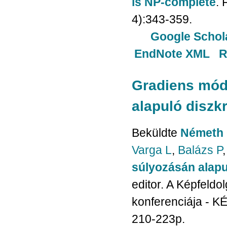
is NP-complete
.
4):343-359.
Google Schol
EndNote XML
R
Gradiens mód
alapuló diszkr
Beküldte
Németh 
Varga L
,
Balázs P
súlyozásán alapul
editor. A Képfeld
konferenciája - 
210-223p.