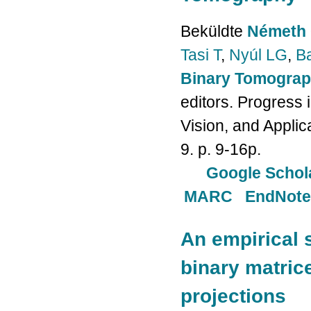
Beküldte
Németh 
Tasi T
,
Nyúl LG
,
Ba
Binary Tomogra
editors. Progress
Vision, and Applic
9. p. 9-16p.
Google Schol
MARC
EndNote
An empirical 
binary matrice
projections