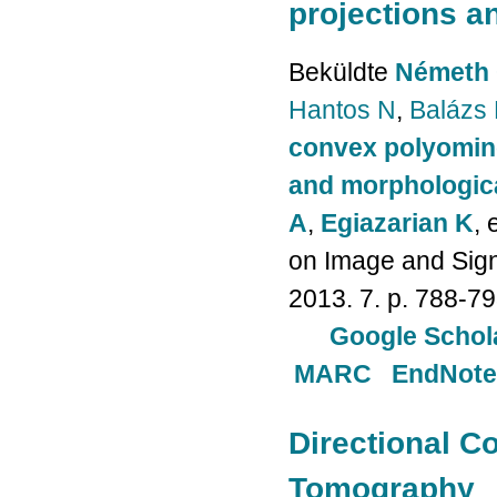
projections a
Beküldte
Németh 
Hantos N
,
Balázs 
convex polyomino
and morphologica
A
,
Egiazarian K
, 
on Image and Sign
2013. 7. p. 788-79
Google Schol
MARC
EndNote
Directional C
Tomography