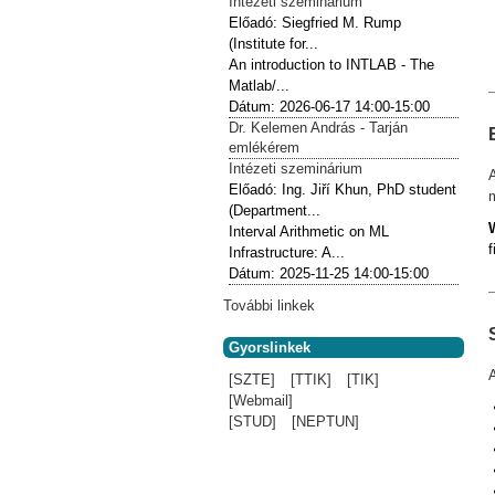
Intézeti szeminárium
Előadó:
Siegfried M. Rump
(Institute for...
An introduction to INTLAB - The
Matlab/...
Dátum:
2026-06-17
14:00-15:00
Dr. Kelemen András - Tarján
emlékérem
Intézeti szeminárium
Előadó:
Ing. Jiří Khun, PhD student
m
(Department...
Interval Arithmetic on ML
f
Infrastructure: A...
Dátum:
2025-11-25
14:00-15:00
További linkek
Gyorslinkek
A
[SZTE]
[TTIK]
[TIK]
[Webmail]
[STUD]
[NEPTUN]