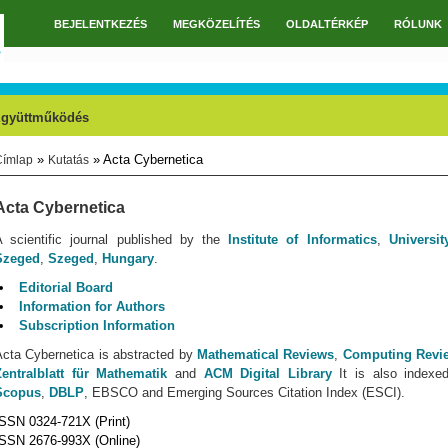
BEJELENTKEZÉS
MEGKÖZELÍTÉS
OLDALTÉRKÉP
RÓLUNK
Főmenü
gyüttműködés
»
» Acta Cybernetica
Címlap
Kutatás
Jelenlegi hely
Acta Cybernetica
A scientific journal published by the
Institute of Informatics
,
Universit
Szeged
,
Szeged
,
Hungary
.
Editorial Board
Information for Authors
Subscription Information
Acta Cybernetica is abstracted by
Mathematical Reviews
,
Computing Revi
Zentralblatt für Mathematik
and
ACM Digital Library
It is also indexe
Scopus
,
DBLP
, EBSCO and Emerging Sources Citation Index (ESCI).
ISSN 0324-721X (Print)
ISSN 2676-993X (Online)