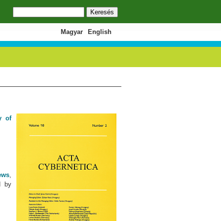
Keresés
Keresés űrlap
Magyar
English
y of
ews
,
d by