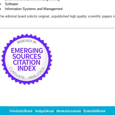
Software
Information Systems and Management
he editorial board solicits original, unpublished high quality scientific papers 
Felvételizőknek
|
Hallgatóknak
|
Munkatársaknak
|
Érdeklődőknek