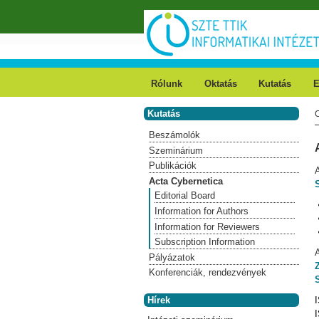
Ugrás a tartalomra
Rólunk
Oktatás
Kutatás
E
Kutatás
Beszámolók
Szeminárium
Publikációk
Acta Cybernetica
Editorial Board
Information for Authors
Information for Reviewers
Subscription Information
Pályázatok
Konferenciák, rendezvények
Hírek