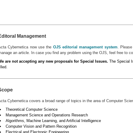
Editoral Management
Acta Cybernetica now use the
OJS editorial management system
. Pleas
anage an article. In case you find any problem using the OJS, feel free to c
We are not accepting any new proposals for Special Issues.
The Special Is
illed.
Scope
cta Cybernetica covers a broad range of topics in the area of Computer Scie
Theoretical Computer Science
Management Science and Operations Research
Algorithms, Machine Learning, and Artificial Intelligence
Computer Vision and Pattern Recognition
Electrical and Electronic Engineering