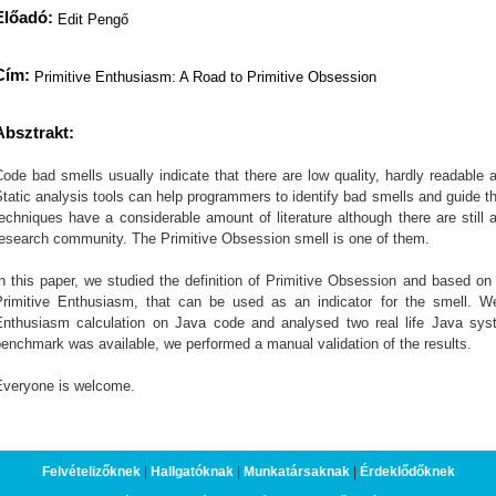
Előadó:
Edit Pengő
Cím:
Primitive Enthusiasm: A Road to Primitive Obsession
Absztrakt:
ode bad smells usually indicate that there are low quality, hardly readable 
tatic analysis tools can help programmers to identify bad smells and guide t
echniques have a considerable amount of literature although there are still 
research community. The Primitive Obsession smell is one of them.
n this paper, we studied the definition of Primitive Obsession and based on
Primitive Enthusiasm, that can be used as an indicator for the smell. W
Enthusiasm calculation on Java code and analysed two real life Java sys
enchmark was available, we performed a manual validation of the results.
Everyone is welcome.
Felvételizőknek
|
Hallgatóknak
|
Munkatársaknak
|
Érdeklődőknek