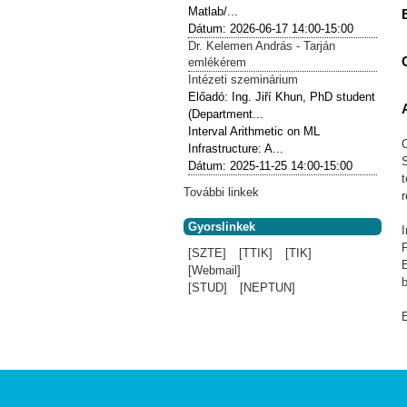
Matlab/...
Dátum:
2026-06-17
14:00-15:00
Dr. Kelemen András - Tarján
emlékérem
Intézeti szeminárium
Előadó:
Ing. Jiří Khun, PhD student
(Department...
Interval Arithmetic on ML
C
Infrastructure: A...
S
Dátum:
2025-11-25
14:00-15:00
t
További linkek
Gyorslinkek
I
[SZTE]
[TTIK]
[TIK]
[Webmail]
b
[STUD]
[NEPTUN]