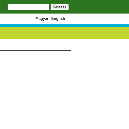
Keresés
Keresés űrlap
Magyar
English