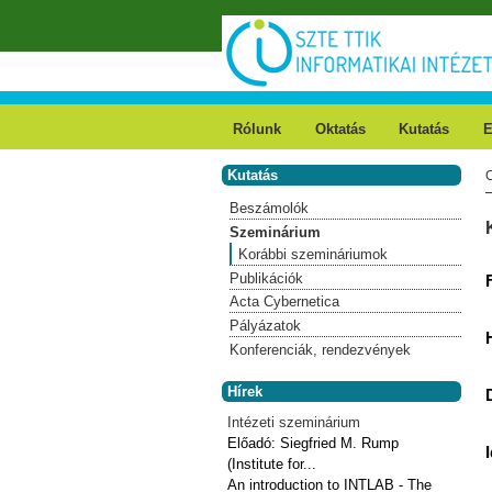
Ugrás a tartalomra
Rólunk
Oktatás
Kutatás
E
Kutatás
Beszámolók
Szeminárium
Korábbi szemináriumok
Publikációk
Acta Cybernetica
Pályázatok
Konferenciák, rendezvények
Hírek
Intézeti szeminárium
Előadó:
Siegfried M. Rump
(Institute for...
An introduction to INTLAB - The