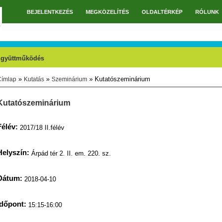
BEJELENTKEZÉS
MEGKÖZELÍTÉS
OLDALTÉRKÉP
RÓLUNK
Főmenü
gyüttműködés
»
»
» Kutatószeminárium
Címlap
Kutatás
Szeminárium
Jelenlegi hely
Kutatószeminárium
Félév:
2017/18 II.félév
Helyszín:
Árpád tér 2. II. em. 220. sz.
Dátum:
2018-04-10
Időpont:
15:15-16:00