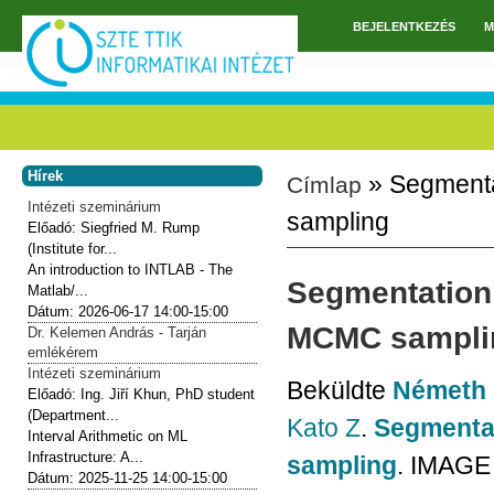
Ugrás a tartalomra
BEJELENTKEZÉS
M
Főmenü
Hírek
» Segmenta
Címlap
Jelenlegi hely
Intézeti szeminárium
sampling
Előadó:
Siegfried M. Rump
(Institute for...
An introduction to INTLAB - The
Segmentation 
Matlab/...
Dátum:
2026-06-17
14:00-15:00
MCMC sampli
Dr. Kelemen András - Tarján
emlékérem
Intézeti szeminárium
Beküldte
Németh 
Előadó:
Ing. Jiří Khun, PhD student
(Department...
Kato Z
.
Segmentat
Interval Arithmetic on ML
Infrastructure: A...
sampling
. IMAGE
Dátum:
2025-11-25
14:00-15:00