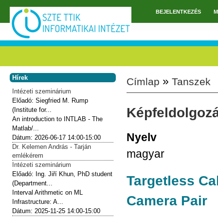
Ugrás a tartalomra
BEJELENTKEZÉS
M
Főmenü
Hírek
»
Címlap
Tanszek
Jelenlegi hely
Intézeti szeminárium
Előadó:
Siegfried M. Rump
Képfeldolgoz
(Institute for...
An introduction to INTLAB - The
Matlab/...
Nyelv
Dátum:
2026-06-17
14:00-15:00
Dr. Kelemen András - Tarján
magyar
emlékérem
Intézeti szeminárium
Előadó:
Ing. Jiří Khun, PhD student
Targetless Cal
(Department...
Interval Arithmetic on ML
Camera Pair
Infrastructure: A...
Dátum:
2025-11-25
14:00-15:00