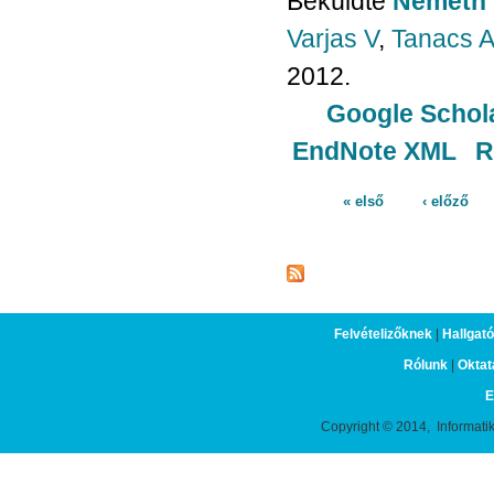
Beküldte
Németh 
Varjas V
,
Tanacs 
2012.
Google Schol
EndNote XML
R
« első
‹ előző
Oldalak
Felvételizőknek
|
Hallgat
Rólunk
|
Oktat
E
Copyright © 2014, Informati