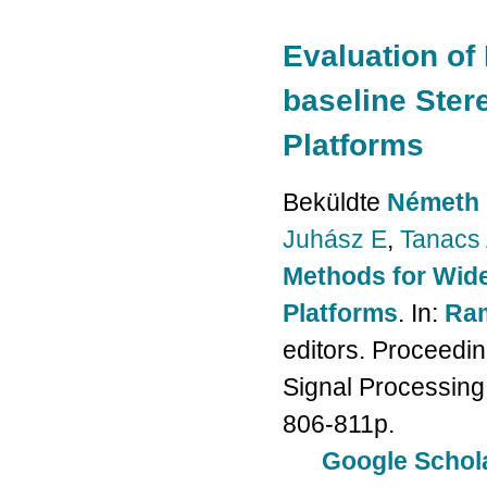
Evaluation of
baseline Ste
Platforms
Beküldte
Németh 
Juhász E
,
Tanacs
Methods for Wid
Platforms
. In:
Ra
editors. Proceedi
Signal Processing 
806-811p.
Google Schol