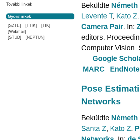
Beküldte
Németh 
További linkek
Levente T
,
Kato Z
.
Gyorslinkek
Camera Pair
. In:
[SZTE]
[TTIK]
[TIK]
[Webmail]
editors. Proceedi
[STUD]
[NEPTUN]
Computer Vision. 
Google Schol
MARC
EndNote
Pose Estimat
Networks
Beküldte
Németh 
Santa Z
,
Kato Z
.
P
Networks
. In:
de 