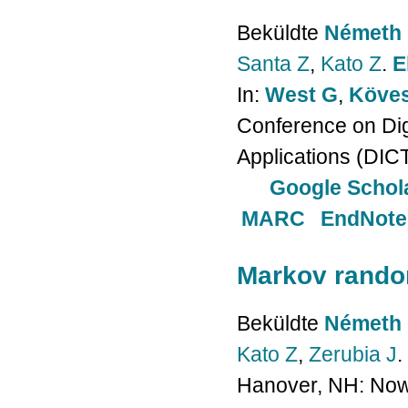
Beküldte
Németh 
Santa Z
,
Kato Z
.
E
In:
West G
,
Köves
Conference on Dig
Applications (DICT
Google Schol
MARC
EndNote
Markov random
Beküldte
Németh 
Kato Z
,
Zerubia J
.
Hanover, NH: Now