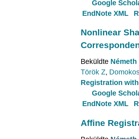
Google Schol
EndNote XML
R
Nonlinear Sha
Corresponde
Beküldte
Németh 
Török Z
,
Domokos
Registration wi
Google Schol
EndNote XML
R
Affine Registr