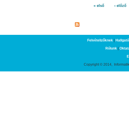
« első
‹ előző
Oldalak
Felvételizőknek
|
Hallgat
Rólunk
|
Oktat
E
Copyright © 2014, Informati