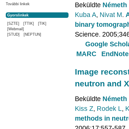
Beküldte
Németh 
További linkek
Kuba A
,
Nivat M
.
A
Gyorslinkek
binary tomograph
[SZTE]
[TTIK]
[TIK]
[Webmail]
Science. 2005;34
[STUD]
[NEPTUN]
Google Schol
MARC
EndNote
Image reconst
neutron and 
Beküldte
Németh 
Kiss Z
,
Rodek L
,
K
methods in neut
2006;17:557-587.