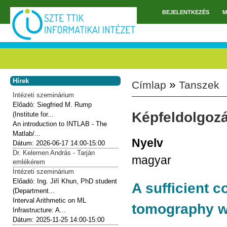
Ugrás a tartalomra
BEJELENTKEZÉS
M
Főmenü
Hírek
»
Címlap
Tanszek
Jelenlegi hely
Intézeti szeminárium
Előadó:
Siegfried M. Rump
Képfeldolgoz
(Institute for...
An introduction to INTLAB - The
Matlab/...
Nyelv
Dátum:
2026-06-17
14:00-15:00
Dr. Kelemen András - Tarján
magyar
emlékérem
Intézeti szeminárium
Előadó:
Ing. Jiří Khun, PhD student
A sufficient c
(Department...
Interval Arithmetic on ML
tomography w
Infrastructure: A...
Dátum:
2025-11-25
14:00-15:00