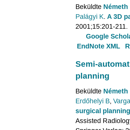
Beküldte
Németh 
Palágyi K
.
A 3D pa
2001;15:201-211.
Google Schol
EndNote XML
R
Semi-automati
planning
Beküldte
Németh 
Erdőhelyi B
,
Varga
surgical plannin
Assisted Radiolog