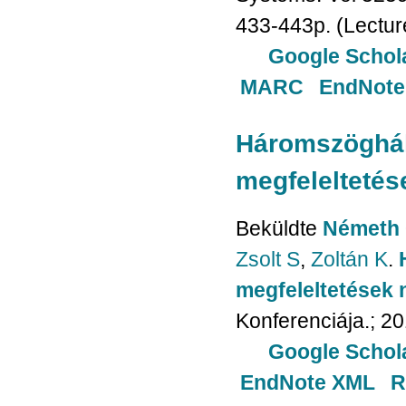
433-443p. (Lectur
Google Schol
MARC
EndNote
Háromszögháló
megfeleltetés
Beküldte
Németh 
Zsolt S
,
Zoltán K
.
megfeleltetések 
Konferenciája.; 20
Google Schol
EndNote XML
R