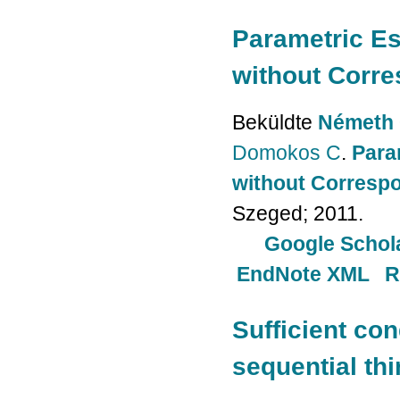
Parametric Es
without Corr
Beküldte
Németh 
Domokos C
.
Para
without Corresp
Szeged; 2011.
Google Schol
EndNote XML
R
Sufficient co
sequential th