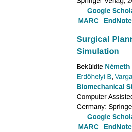
Springer Verlag; 
Google Schol
MARC
EndNote
Surgical Plan
Simulation
Beküldte
Németh 
Erdőhelyi B
,
Varga
Biomechanical S
Computer Assisted
Germany: Springer
Google Schol
MARC
EndNote