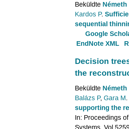
Beküldte
Németh 
Kardos P
.
Suffici
sequential thinni
Google Schol
EndNote XML
R
Decision tree
the reconstru
Beküldte
Németh 
Balázs P
,
Gara M
.
supporting the r
In: Proceedings of
Systems. Vol 5259.